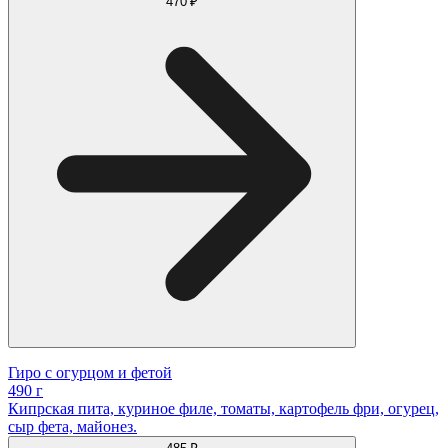
470 ₽
Гиро с огурцом и фетой
490 г
Кипрская пита, куриное филе, томаты, картофель фри, огурец,
сыр фета, майонез.