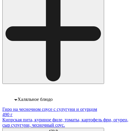
Халяльное блюдо
Гиро на чесночном соусе с сулугуни и огурцом
490 г
Кипрская пита, куриное филе, томаты, картофель фри, огурец,
сыр сулугуни, чесночный соус.